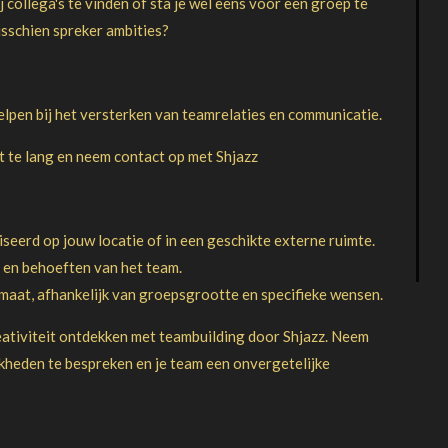
j collega's te vinden of sta je wel eens voor een groep te
misschien spreker ambities?
lpen bij het versterken van teamrelaties en communicatie.
 te lang en neem contact op met Shjazz
erd op jouw locatie of in een geschikte externe ruimte.
n en behoeften van het team.
aat, afhankelijk van groepsgrootte en specifieke wensen.
eativiteit ontdekken met teambuilding door Shjazz. Neem
heden te bespreken en je team een onvergetelijke