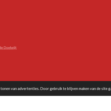
de Doelwijt
tonen van advertenties. Door gebruik te blijven maken van de site g