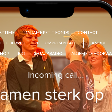
RYTIME
MADAME PETIT FONDS
CONTACT
DE DOELWIJT
PODIUMPRESENTATIE
TEAMBUILD
SHOP
BIO
SHJAZZ RADIO
ALGEMENE VOORW