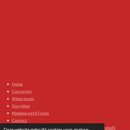
Home
Concerten
Shjazz music
Storytime
Madame petit Fonds
Contact
Storytelling-Drama-Zelfexpressie & de Methode Doelwijt
Deze website gebruikt cookies voor analyse-